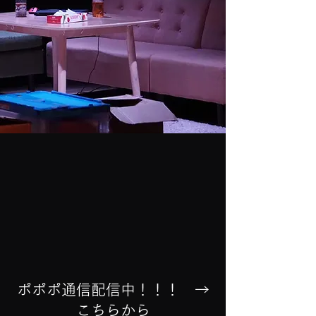
​ポポポ通信配信中！！！ →
こちらから