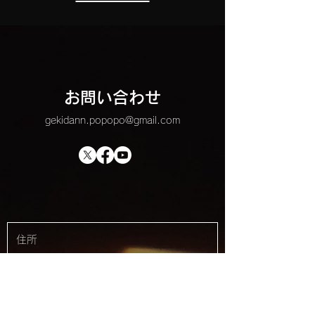
お問い合わせ
gekidann.popopo@gmail.com