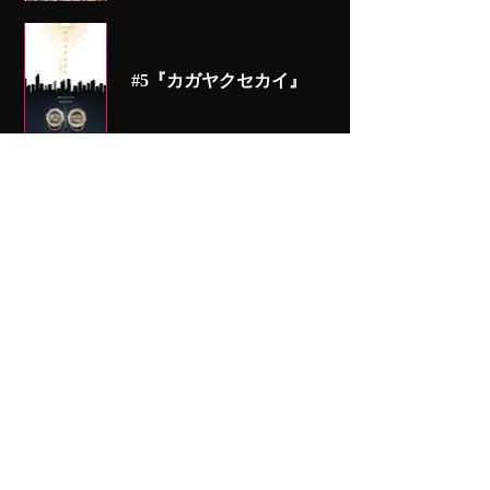
#5『カガヤクセカイ』
#4『ジゼル』
#3『笑って泣いて慄えて眠
れ』