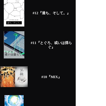
#12『過ち、そして。』
#11『とぐろ、或いは揺ら
ぐ』
#10『MIX』