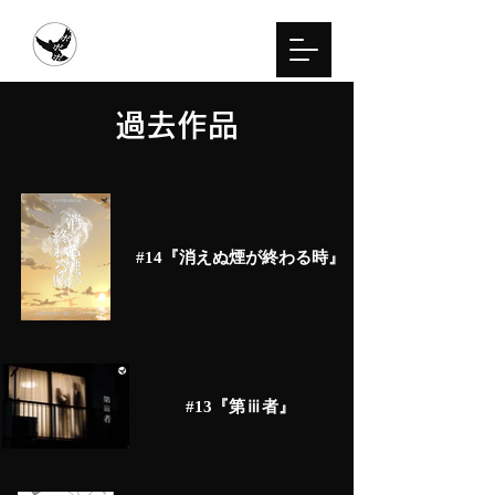
​過去作品
#14『消えぬ煙が終わる時』
#13『第ⅲ者』