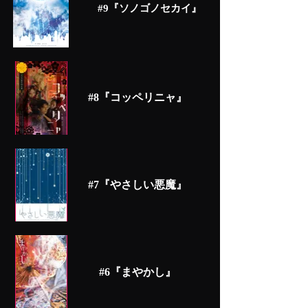
#9『ソノゴノセカイ』
#8『コッペリニャ』
#7『やさしい悪魔』
#6『まやかし』