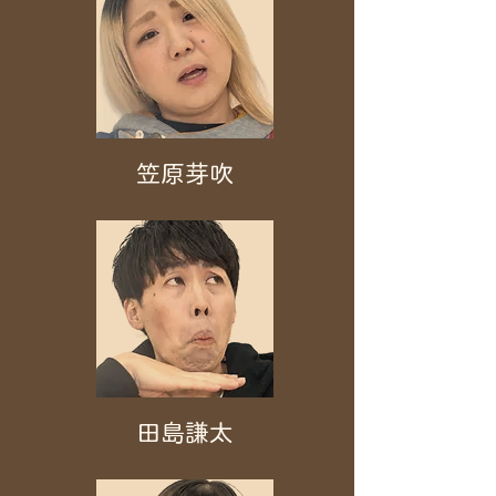
笠原芽吹
田島謙太