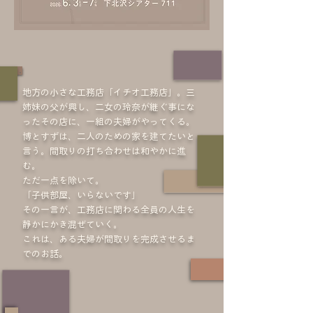
地方の小さな工務店「イチオ工務店」。三
姉妹の父が興し、二女の玲奈が継ぐ事にな
ったその店に、一組の夫婦がやってくる。
博とすずは、二人のための家を建てたいと
言う。間取りの打ち合わせは和やかに進
む。
ただ一点を除いて。
「子供部屋、いらないです」
その一言が、工務店に関わる全員の人生を
静かにかき混ぜていく。
これは、ある夫婦が間取りを完成させるま
でのお話。