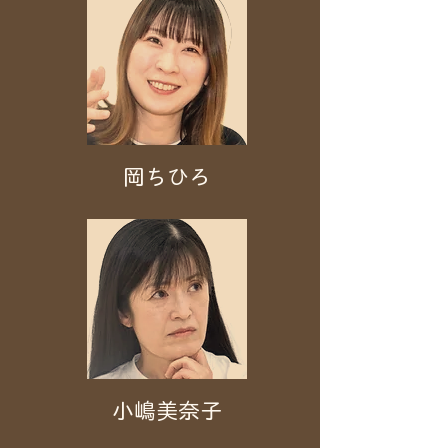
岡ちひろ
小嶋美奈子