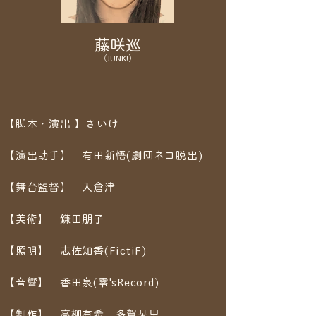
藤咲巡
​（JUNK!）
【脚本・演出 】さいけ
【演出助手】 有田新悟(劇団ネコ脱出)
【舞台監督】 入倉津
【美術】 鎌田朋子
【照明】 志佐知香(FictiF)
【音響】 香田泉(零'sRecord)
【制作】 高柳有希 多賀栞里