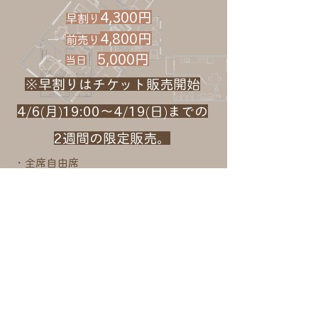
4,300円
早割り
4,800円
前売り
5,000円
​当日
※早割りはチケット販売開始
4/6(月)19:00〜4/19(日)までの
2週間の限定販売。
・全席自由席
・受付開始:開演40分前​
開場:開演30分前
Theater