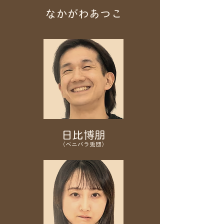
なかがわあつこ
日比博朋
​（
ベニバラ兎団
）